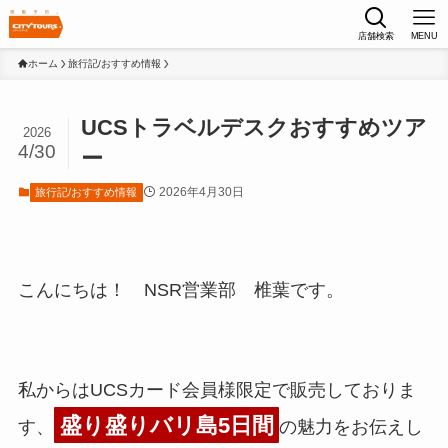
店舗検索
MENU
ホーム
旅行記/おすすめ情報
UCSトラベルデスクおすすめツア
2026
4/30
ー
2026年4月30日
旅行記/おすすめ情報
こんにちは！ NSR営業部 椎葉です。
私からはUCSカード会員様限定で販売しておりま
盛り盛りバリ島5日間
す、
の魅力をお伝えし