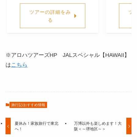
ツアーの詳細をみ
ツ
る
※アロハツアーズHP JALスペシャル【HAWAII】
は
こちら
旅行記/おすすめ情報
夏休み！家族旅行で東北
万博以外も楽しめます！大
へ！
阪＜～堺地区～＞