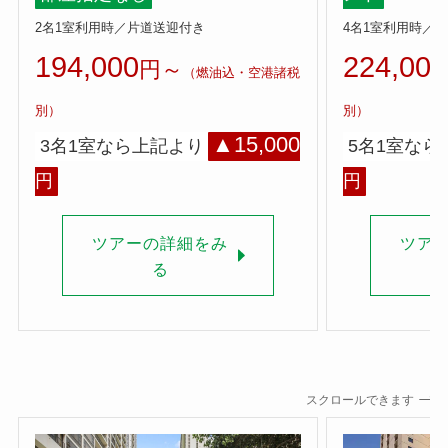
2名1室利用時／片道送迎付き
4名1室利用時／
194,000
224,000
円～
（燃油込・空港諸税
別）
別）
▲15,000
3名1室なら上記より
5名1室なら
円
円
ツアーの詳細をみ
ツア
る
スクロールできます