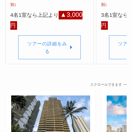
別）
別）
▲3,000
4名1室なら上記より
3名1室なら
円
円
ツアーの詳細をみ
ツア
る
スクロールできます