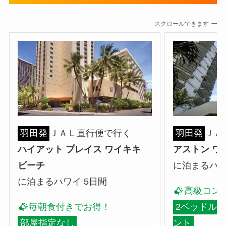
スクロールできます
羽田発
ＪＡＬ直行便で行く
羽田発
ＪＡ
ハイアット プレイス ワイキキ
アストン ワ
ビーチ
に泊まるハワ
に泊まるハワイ 5日間
高級コン
毎朝食付きでお得！
2ベッドルー
部屋指定なし
ント