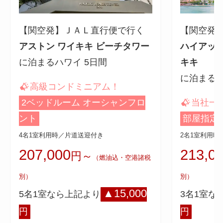
【関空発】ＪＡＬ直行便で行く
【関空発
アストン ワイキキ ビーチタワー
ハイアット
に泊まるハワイ 5日間
キキ
に泊まるハ
高級コンドミニアム！
2ベッドルーム オーシャンフロ
当社一
ント
部屋指定
4名1室利用時／片道送迎付き
2名1室利用時
207,000
213,0
円～
（燃油込・空港諸税
別）
別）
▲15,000
5名1室なら上記より
3名1室な
円
円