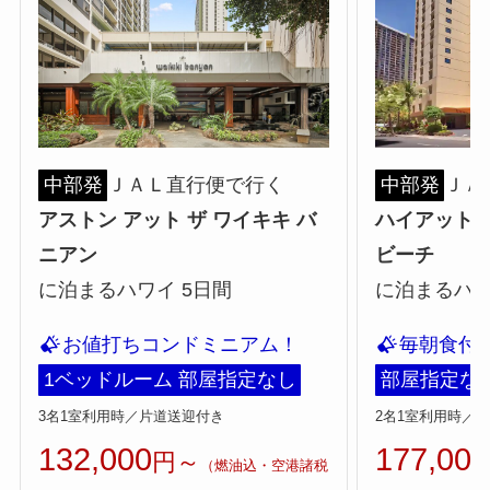
中部発
ＪＡＬ直行便で行く
中部発
ＪＡ
アストン アット ザ ワイキキ バ
ハイアット 
ニアン
ビーチ
に泊まるハワイ 5日間
に泊まるハワ
お値打ちコンドミニアム！
毎朝食付
1ベッドルーム 部屋指定なし
部屋指定な
3名1室利用時／片道送迎付き
2名1室利用時／
132,000
177,000
円～
（燃油込・空港諸税